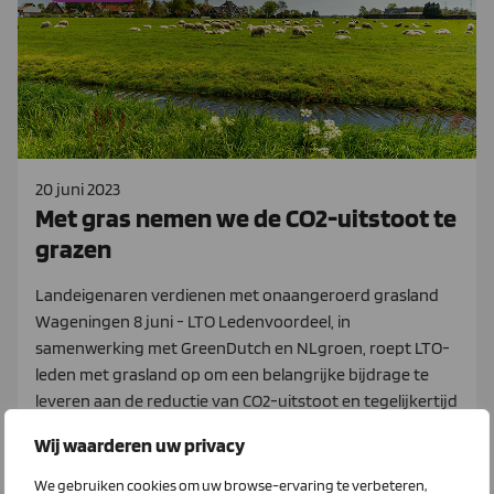
20 juni 2023
Met gras nemen we de CO2-uitstoot te
grazen
Landeigenaren verdienen met onaangeroerd grasland
Wageningen 8 juni - LTO Ledenvoordeel, in
samenwerking met GreenDutch en NLgroen, roept LTO-
leden met grasland op om een belangrijke bijdrage te
leveren aan de reductie van CO2-uitstoot en tegelijkertijd
extra inkomsten te genereren.
Wij waarderen uw privacy
We gebruiken cookies om uw browse-ervaring te verbeteren,
Lees meer