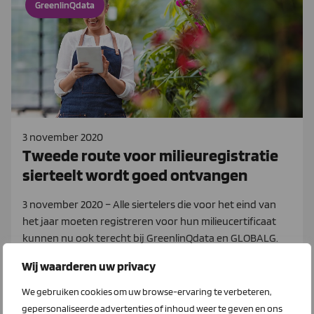
GreenlinQdata
3 november 2020
Tweede route voor milieuregistratie
sierteelt wordt goed ontvangen
3 november 2020 – Alle siertelers die voor het eind van
het jaar moeten registreren voor hun milieucertificaat
kunnen nu ook terecht bij GreenlinQdata en GLOBALG.
Wij waarderen uw privacy
Lees meer
We gebruiken cookies om uw browse-ervaring te verbeteren,
gepersonaliseerde advertenties of inhoud weer te geven en ons