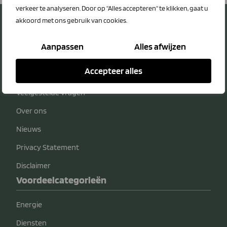
verkeer te analyseren. Door op "Alles accepteren" te klikken, gaat u
akkoord met ons gebruik van cookies.
Aanpassen
Alles afwijzen
Over LTO Ledenvoordeel
Accepteer alles
Contact
Veelgestelde vragen
Over ons
Nieuws
Privacy Statement
Disclaimer
Voordeelcategorieën
Energie
Diensten