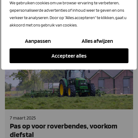
Geavanceerdere technologie op het gebied van hitte- en
We gebruiken cookies om uw browse-ervaring te verbeteren,
rookdetectie helpt brand en broei in de stal of kas sneller
gepersonaliseerde advertenties of inhoud weer te geven en ons
te signaleren en te voorkomen. Maar waar begin je?
verkeer te analyseren. Door op "Alles accepteren" te klikken, gaat u
akkoord met ons gebruik van cookies.
Lees meer
Aanpassen
Alles afwijzen
Accepteer alles
All Right Security
7 maart 2025
Pas op voor roverbendes, voorkom
diefstal