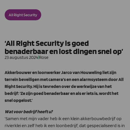
All Right Security
‘All Right Security is goed
benaderbaar en lost dingen snel op’
23 augustus 2024
|
Rose
Akkerbouwer en loonwerker Jarco van Houweling liet zijn
terrein beveiligen met camera’s en een alarmsysteem door All
Right Security. Hij is tevreden over de werkwijze van het
bedrijf: ‘Ze zijn goed benaderbaar en als er iets is, wordt het
snel opgelost.’
Wat voor bedrijf heeft u?
‘Samen met mijn vader heb ik een klein akkerbouwbedrijf op
rivierklei en zelf heb ik een loonbedrijf, dat gespecialiseerd is in