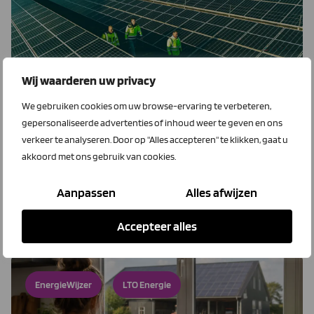
Wij waarderen uw privacy
6 augustus 2026
Kenter Groendus voor complete
We gebruiken cookies om uw browse-ervaring te verbeteren,
energieoplossingen
gepersonaliseerde advertenties of inhoud weer te geven en ons
verkeer te analyseren. Door op "Alles accepteren" te klikken, gaat u
Kenter-Groendus gaan samen verder en helpen
akkoord met ons gebruik van cookies.
ondernemers om beschikbare energie slimmer te
benutten en toekomstbestendige keuzes te maken.
Aanpassen
Alles afwijzen
Lees meer
Accepteer alles
EnergieWijzer
LTO Energie