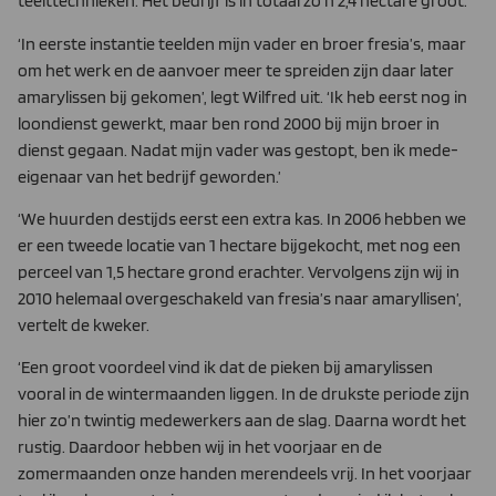
teelttechnieken. Het bedrijf is in totaal zo’n 2,4 hectare groot.
‘In eerste instantie teelden mijn vader en broer fresia’s, maar
om het werk en de aanvoer meer te spreiden zijn daar later
amarylissen bij gekomen’, legt Wilfred uit. ‘Ik heb eerst nog in
loondienst gewerkt, maar ben rond 2000 bij mijn broer in
dienst gegaan. Nadat mijn vader was gestopt, ben ik mede-
eigenaar van het bedrijf geworden.’
‘We huurden destijds eerst een extra kas. In 2006 hebben we
er een tweede locatie van 1 hectare bijgekocht, met nog een
perceel van 1,5 hectare grond erachter. Vervolgens zijn wij in
2010 helemaal overgeschakeld van fresia’s naar amaryllisen’,
vertelt de kweker.
‘Een groot voordeel vind ik dat de pieken bij amarylissen
vooral in de wintermaanden liggen. In de drukste periode zijn
hier zo’n twintig medewerkers aan de slag. Daarna wordt het
rustig. Daardoor hebben wij in het voorjaar en de
zomermaanden onze handen merendeels vrij. In het voorjaar