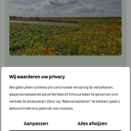
Spuitlicentie
Wij waarderen uw privacy
Haal de velengingspunten voor je eenvoudig online.
We gebruiken cookies om uw browse-ervaring te verbeteren,
Leden krijgen 5% korting op één cursus of 10% korting op
gepersonaliseerde advertenties of inhoud weer te geven en ons
drie cursussen.
verkeer te analyseren. Door op "Alles accepteren" te klikken, gaat u
akkoord met ons gebruik van cookies.
Bekijk dit voordeel
Aanpassen
Alles afwijzen