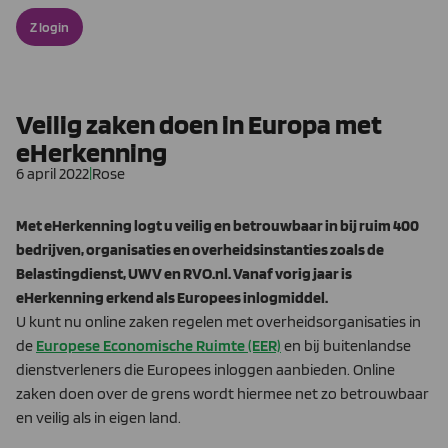
Z login
Veilig zaken doen in Europa met
eHerkenning
6 april 2022
|
Rose
Met eHerkenning logt u veilig en betrouwbaar in bij ruim 400
bedrijven, organisaties en overheidsinstanties zoals de
Belastingdienst, UWV en RVO.nl.
Vanaf vorig jaar is
eHerkenning erkend als Europees inlogmiddel.
U kunt nu online zaken regelen met overheidsorganisaties in
de
Europese Economische Ruimte (EER)
en bij buitenlandse
dienstverleners die Europees inloggen aanbieden. Online
zaken doen over de grens wordt hiermee net zo betrouwbaar
en veilig als in eigen land.