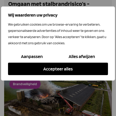
Omgaan met stalbrandrisico’s -
voorkomen, verzekeren en
Wij waarderen uw privacy
vooruitkijken
We gebruiken cookies om uw browse-ervaring te verbeteren,
Brandveiligheid vraagt om een combinatie van
gepersonaliseerde advertenties of inhoud weer te geven en ons
bewustwording, technische preventie en een goed
verkeer te analyseren. Door op "Alles accepteren" te klikken, gaat u
verzekeringspakket. LTO Verzekeringen zet alles op een
akkoord met ons gebruik van cookies.
rijtje.
Aanpassen
Alles afwijzen
Lees meer
Accepteer alles
Brandveiligheid