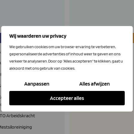
Wij waarderen uw privacy
Diensten
Telecom
We gebruiken cookies om uw browse-ervaring te verbeteren,
Afvalinzameling
Glasvezel
gepersonaliseerde advertenties of inhoud weer te geven en ons
verkeer te analyseren. Door op "Alles accepteren" te klikken, gaat u
Dagbladen
LTO Connect & Call
akkoord met ons gebruik van cookies.
eHerkenning
Mobiele telefonie
Aanpassen
Alles afwijzen
Gewasbeschermingsgids
Smartphones
offie en
Accepteer alles
koffieapparatuur
LTO Arbeidskracht
estsiloreiniging