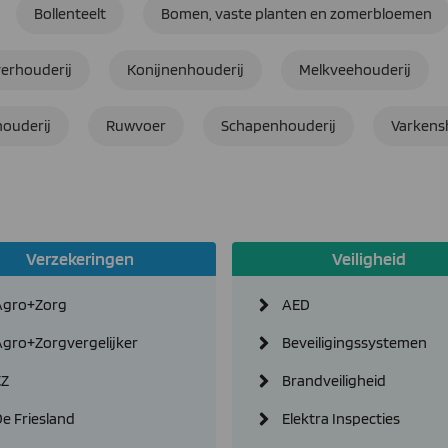
Bollenteelt
Bomen, vaste planten en zomerbloemen
verhouderij
Konijnenhouderij
Melkveehouderij
ouderij
Ruwvoer
Schapenhouderij
Varkens
Verzekeringen
Veiligheid
Agro+Zorg
AED
Agro+Zorgvergelijker
Beveiligingssystemen
CZ
Brandveiligheid
e Friesland
Elektra Inspecties