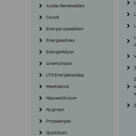
Audax Renewables
L
Covolt
Energie opwekken
Energieadvies
EnergieWijzer
Greenchoice
Z
LTO Energieopslag
Z
Meetdienst
i
NieuweStroom
NLgroen
Propaangas
QuickScan