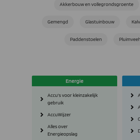
Akkerbouw en vollegrondsgroente
Gemengd
Glastuinbouw
Kal
Paddenstoelen
Pluimveeh
Energie
Accu's voor kleinzakelijk
gebruik
AccuWijzer
Alles over
D
Energieopslag