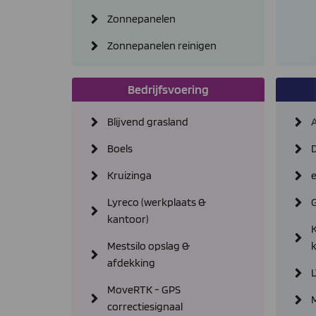
Zonnepanelen
Zonnepanelen reinigen
Bedrijfsvoering
Blijvend grasland
Boels
Kruizinga
Lyreco (werkplaats &
kantoor)
K
Mestsilo opslag &
afdekking
MoveRTK - GPS
M
correctiesignaal