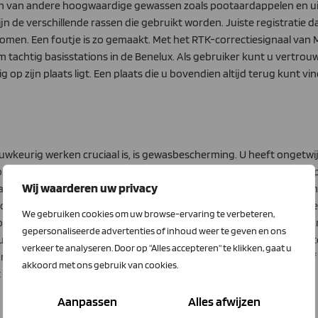
n van andere hoogwaardige gewassen zoals pootaardappelen en uien 
n de verschillende rassen die gebruikt worden. Juiste registratie d
oei komen. Een foutje is zo gemaakt. Met het RTK-correctiesignaal va
tachtig basisstations in de Benelux. Als gebruiker kunt u vertrou
 op zijn plaats ligt. Een plaats die u bovendien altijd terug kunt vi
auwkeurig werken cruciaal is, is gewasbescherming. U heeft onget
e jaren drastisch terug te dringen. Het lijkt erop dat elke druppe
Wij waarderen uw privacy
aan het voorsorteren zijn. Nagenoeg elke spuitenfabrikant kan inmi
er camera’s en sensoren voor plantherkenning en zogenoemde pul
We gebruiken cookies om uw browse-ervaring te verbeteren,
oseren. Zodra de positie van een onkruid of een plant bekend is, 
gepersonaliseerde advertenties of inhoud weer te geven en ons
d en/of plant te raken. De juiste bespuitingspositie steekt ontzette
verkeer te analyseren. Door op "Alles accepteren" te klikken, gaat u
rkomen. Ook wat dat betreft kan het goed misgaan. Verzeker uzelf
akkoord met ons gebruik van cookies.
u te allen tijde op uw RTK-correctiesignaal kunt vertrouwen.
Aanpassen
Alles afwijzen