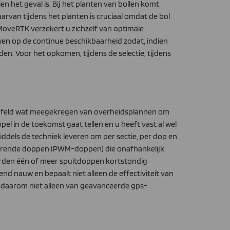
het geval is. Bij het planten van bollen komt
aarvan tijdens het planten is cruciaal omdat de bol
n MoveRTK verzekert u zichzelf van optimale
wen op de continue beschikbaarheid zodat, indien
nden. Voor het opkomen, tijdens de selectie, tijdens
wijfeld wat meegekregen van overheidsplannen om
l in de toekomst gaat tellen en u heeft vast al wel
ddels de techniek leveren om per sectie, per dop en
serende doppen (PWM-doppen) die onafhankelijk
worden één of meer spuitdoppen kortstondig
nd nauw en bepaalt niet alleen de effectiviteit van
 daarom niet alleen van geavanceerde gps-