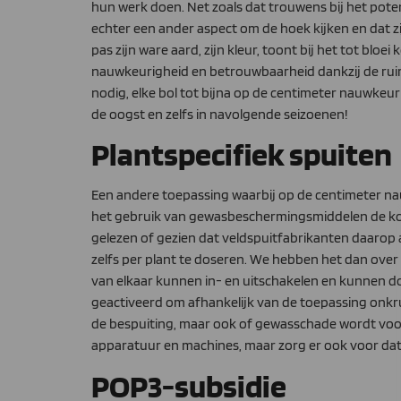
hun werk doen. Net zoals dat trouwens bij het pote
echter een ander aspect om de hoek kijken en dat zij
pas zijn ware aard, zijn kleur, toont bij het tot bl
nauwkeurigheid en betrouwbaarheid dankzij de ruim 
nodig, elke bol tot bijna op de centimeter nauwkeurig
de oogst en zelfs in navolgende seizoenen!
Plantspecifiek spuiten
Een andere toepassing waarbij op de centimeter n
het gebruik van gewasbeschermingsmiddelen de komend
gelezen of gezien dat veldspuitfabrikanten daarop 
zelfs per plant te doseren. We hebben het dan ov
van elkaar kunnen in- en uitschakelen en kunnen d
geactiveerd om afhankelijk van de toepassing onkrui
de bespuiting, maar ook of gewasschade wordt voo
apparatuur en machines, maar zorg er ook voor dat 
POP3-subsidie