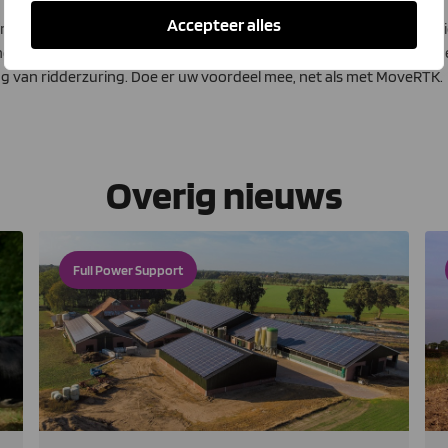
Accepteer alles
 met 31 januari 2023 kunt proberen te verzekeren van POP 3-subsidie
t onder meer verschillende spuittechnieken waaronder PWM-doppe
g van ridderzuring. Doe er uw voordeel mee, net als met MoveRTK.
Overig nieuws
Full Power Support