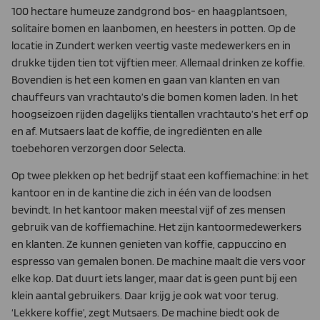
100 hectare humeuze zandgrond bos- en haagplantsoen,
solitaire bomen en laanbomen, en heesters in potten. Op de
locatie in Zundert werken veertig vaste medewerkers en in
drukke tijden tien tot vijftien meer. Allemaal drinken ze koffie.
Bovendien is het een komen en gaan van klanten en van
chauffeurs van vrachtauto’s die bomen komen laden. In het
hoogseizoen rijden dagelijks tientallen vrachtauto’s het erf op
en af. Mutsaers laat de koffie, de ingrediënten en alle
toebehoren verzorgen door Selecta.
Op twee plekken op het bedrijf staat een koffiemachine: in het
kantoor en in de kantine die zich in één van de loodsen
bevindt. In het kantoor maken meestal vijf of zes mensen
gebruik van de koffiemachine. Het zijn kantoormedewerkers
en klanten. Ze kunnen genieten van koffie, cappuccino en
espresso van gemalen bonen. De machine maalt die vers voor
elke kop. Dat duurt iets langer, maar dat is geen punt bij een
klein aantal gebruikers. Daar krijg je ook wat voor terug.
‘Lekkere koffie’, zegt Mutsaers. De machine biedt ook de