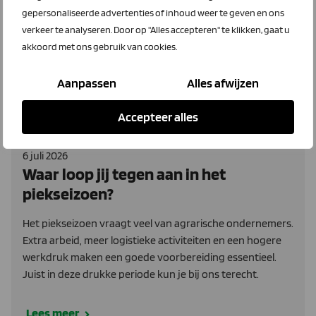
gepersonaliseerde advertenties of inhoud weer te geven en ons
Kruizinga
LTO Arbeidskracht
STILL
verkeer te analyseren. Door op "Alles accepteren" te klikken, gaat u
akkoord met ons gebruik van cookies.
Aanpassen
Alles afwijzen
Accepteer alles
6 juli 2026
Waar loop jij tegen aan in het
piekseizoen?
Het piekseizoen vraagt veel van agrarische ondernemers.
Extra arbeid, meer logistieke activiteiten en een hogere
werkdruk maken een goede voorbereiding essentieel.
Juist in deze drukke periode kun je bij ons terecht.
Lees meer