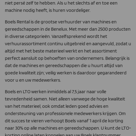
niet persé zelf te hebben. Als u het slechts af en toe een
machine nodig heeft, is huren voordeliger.
Boels Rental is de grootse verhuurder van machines en
gereedschappen in de Benelux. Met meer dan 2500 producten
in diverse categorieën. Vanzelfsprekend wordt het
verhuurassortiment continu uitgebreid en aangevuld, zodat u
altijd met het beste materieel werkt en het assortiment
perfect aansluit op behoeften van ondernemers. Belangrijk is
dat de machines en gereedschappen die u huurt altijd van
goede kwaliteit zijn; veilig werken is daardoor gegarandeerd
voor u en uw medewerkers.
Boels en LTO werken inmiddels al 7,5 jaar naar volle
tevredenheid samen. Niet alleen vanwege de hoge kwaliteit
van het materieel, ook omdat leden goed advies en
ondersteuning van professionele medewerkers krijgen. Om
dit succes te vieren verhoogt Boels vanaf 1 april de korting
naar 30% op alle machines en gereedschappen. U kunt de LTO-
korting online laten koppelen aan uw Boels klantnummer.