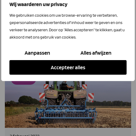
15 februari 2023
Wij waarderen uw privacy
Waar moet je op letten bij de aanschaf
van zonnepanelen?
We gebruiken cookies om uw browse-ervaring te verbeteren,
gepersonaliseerde advertenties of inhoud weer te geven en ons
LTO Bedrijven is sinds kort aandeelhouder van Full Power
verkeer te analyseren. Door op "Alles accepteren" te klikken, gaat u
Support BV.
akkoord met ons gebruik van cookies.
Aanpassen
Alles afwijzen
Lees meer
Accepteer alles
MoveRTK