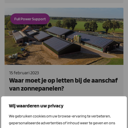
Full Power Support
15 februari 2023
Waar moet je op letten bij de aanschaf
van zonnepanelen?
LTO Bedrijven is sinds kort aandeelhouder van Full Power
Wij waarderen uw privacy
Support BV.
We gebruiken cookies om uw browse-ervaring te verbeteren,
Lees meer
gepersonaliseerde advertenties of inhoud weer te geven en ons