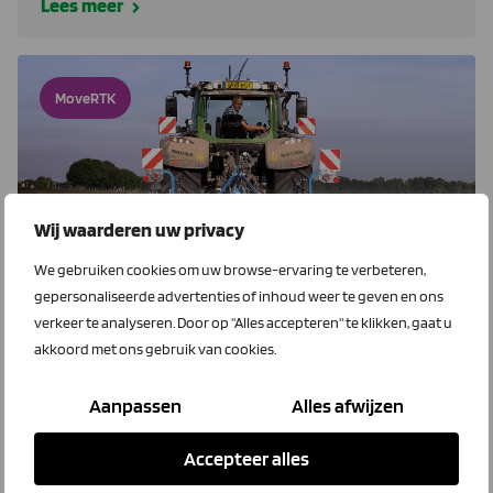
Lees meer
MoveRTK
Wij waarderen uw privacy
We gebruiken cookies om uw browse-ervaring te verbeteren,
gepersonaliseerde advertenties of inhoud weer te geven en ons
2 februari 2023
verkeer te analyseren. Door op "Alles accepteren" te klikken, gaat u
Met MoveRTK heb je altijd signaal
akkoord met ons gebruik van cookies.
Peter van den Hoek schafte via LTO Ledenvoordeel met
Aanpassen
Alles afwijzen
een forse ledenkorting drie MoveRTK-abonnementen
aan voor zijn trekkers.
Accepteer alles