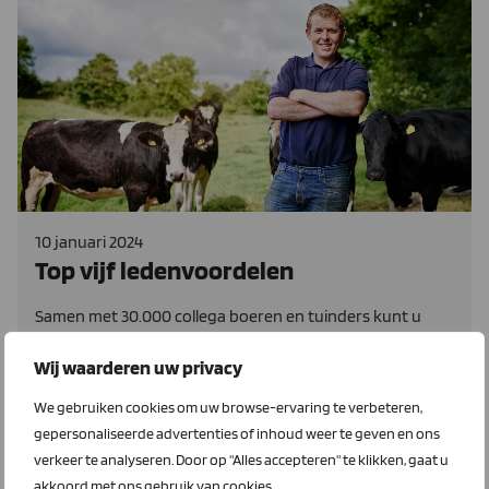
10 januari 2024
Top vijf ledenvoordelen
Samen met 30.000 collega boeren en tuinders kunt u
voordeliger inkopen. LTO Ledenvoordeel heeft namens u
Wij waarderen uw privacy
en de andere leden met meer dan 50 partijen afspraken
gemaakt over prijzen, voorwaarden en service.
We gebruiken cookies om uw browse-ervaring te verbeteren,
gepersonaliseerde advertenties of inhoud weer te geven en ons
Lees meer
verkeer te analyseren. Door op "Alles accepteren" te klikken, gaat u
akkoord met ons gebruik van cookies.