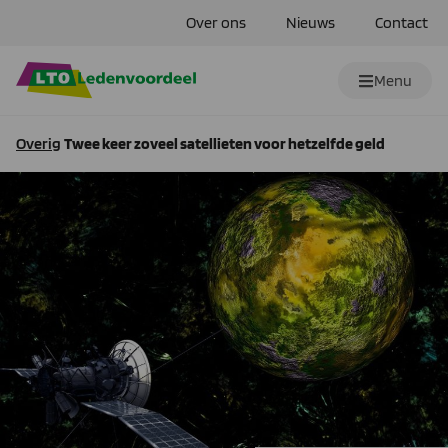
Over ons
Nieuws
Contact
Menu
Overig
Twee keer zoveel satellieten voor hetzelfde geld