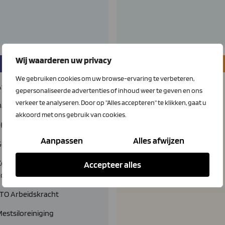
Wij waarderen uw privacy
Diensten
Telecom
We gebruiken cookies om uw browse-ervaring te verbeteren,
Afvalinzameling
Glasvezel
gepersonaliseerde advertenties of inhoud weer te geven en ons
verkeer te analyseren. Door op "Alles accepteren" te klikken, gaat u
Dagbladen
LTO Connect & Call
akkoord met ons gebruik van cookies.
eHerkenning
Mobiele telefonie
Aanpassen
Alles afwijzen
Gewasbeschermingsgids
Smartphones
offie en
Accepteer alles
koffieapparatuur
LTO Arbeidskracht
estsiloreiniging