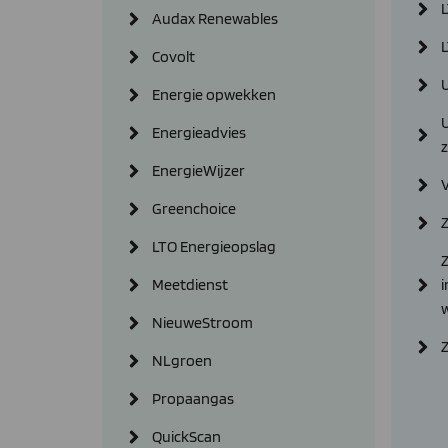
Audax Renewables
L
Covolt
Energie opwekken
Energieadvies
EnergieWijzer
Greenchoice
Z
LTO Energieopslag
Z
Meetdienst
i
NieuweStroom
NLgroen
Propaangas
QuickScan