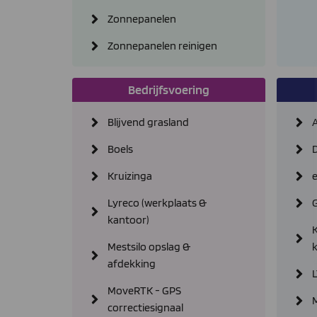
Zonnepanelen
Zonnepanelen reinigen
Bedrijfsvoering
Blijvend grasland
Boels
Kruizinga
Lyreco (werkplaats &
kantoor)
K
Mestsilo opslag &
afdekking
MoveRTK - GPS
M
correctiesignaal