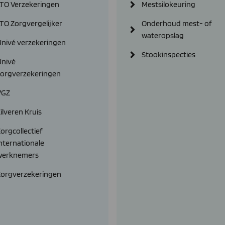
LTO Verzekeringen
Mestsilokeuring
TO Zorgvergelijker
Onderhoud mest- of
wateropslag
Univé verzekeringen
Stookinspecties
Univé
zorgverzekeringen
VGZ
ilveren Kruis
orgcollectief
nternationale
werknemers
Zorgverzekeringen