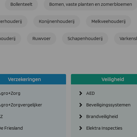
Bollenteelt
Bomen, vaste planten en zomerbloemen
verhouderij
Konijnenhouderij
Melkveehouderij
ouderij
Ruwvoer
Schapenhouderij
Varkens
Verzekeringen
Veiligheid
Agro+Zorg
AED
Agro+Zorgvergelijker
Beveiligingssystemen
CZ
Brandveiligheid
e Friesland
Elektra Inspecties