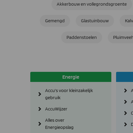
Akkerbouw en vollegrondsgroente
Gemengd
Glastuinbouw
Kal
Paddenstoelen
Pluimveeh
Energie
Accu's voor kleinzakelijk
gebruik
AccuWijzer
Alles over
D
Energieopslag