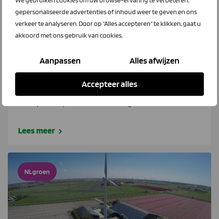
We gebruiken cookies om uw browse-ervaring te verbeteren,
gepersonaliseerde advertenties of inhoud weer te geven en ons
verkeer te analyseren. Door op "Alles accepteren" te klikken, gaat u
akkoord met ons gebruik van cookies.
Aanpassen
Alles afwijzen
20 september 2019
Stroom met een boerenluchtje?
Accepteer alles
Zonnepanelen, windmolens en vergisters.
Lees meer
NLgroen