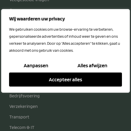
Over ons
Wij waarderen uw privacy
Nieuws
We gebruiken cookies om uw browse-ervaring te verbeteren,
Privacy Statement
gepersonaliseerde advertenties of inhoud weer te geven en ons
Disclaimer
verkeer te analyseren. Door op "Alles accepteren" te klikken, gaat u
Voordeelcategorieën
akkoord met ons gebruik van cookies.
Energie
Aanpassen
Alles afwijzen
Diensten
Accepteer alles
Veiligheid
Bedrijfsvoering
Verzekeringen
Transport
Telecom & IT