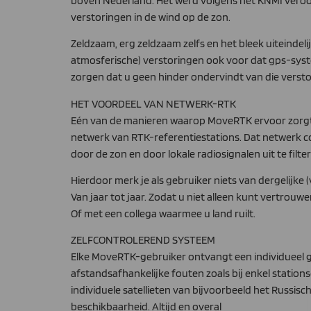
boven Nederland. Het werd volgens het KNMI veroor
verstoringen in de wind op de zon.
Zeldzaam, erg zeldzaam zelfs en het bleek uiteindel
atmosferische) verstoringen ook voor dat gps-syste
zorgen dat u geen hinder ondervindt van die verst
HET VOORDEEL VAN NETWERK-RTK
Eén van de manieren waarop MoveRTK ervoor zorgt d
netwerk van RTK-referentiestations. Dat netwerk cont
door de zon en door lokale radiosignalen uit te filte
Hierdoor merk je als gebruiker niets van dergelijke
Van jaar tot jaar. Zodat u niet alleen kunt vertrou
Of met een collega waarmee u land ruilt.
ZELFCONTROLEREND SYSTEEM
Elke MoveRTK-gebruiker ontvangt een individueel ge
afstandsafhankelijke fouten zoals bij enkel stations
individuele satellieten van bijvoorbeeld het Rus
beschikbaarheid. Altijd en overal