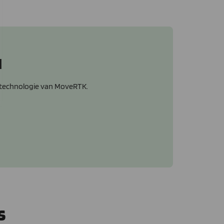
l
gstechnologie van MoveRTK.
s