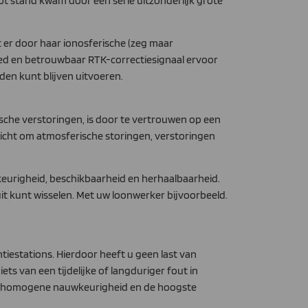
t stand kwam door een serie uitzonderlijk grote
t er door haar ionosferische (zeg maar
oed en betrouwbaar RTK-correctiesignaal ervoor
en kunt blijven uitvoeren.
che verstoringen, is door te vertrouwen op een
gericht om atmosferische storingen, verstoringen
wkeurigheid, beschikbaarheid en herhaalbaarheid.
uit kunt wisselen. Met uw loonwerker bijvoorbeeld.
tiestations. Hierdoor heeft u geen last van
ts van een tijdelijke of langduriger fout in
te homogene nauwkeurigheid en de hoogste