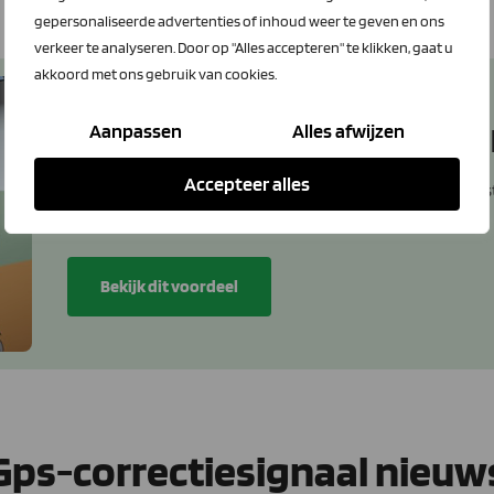
gepersonaliseerde advertenties of inhoud weer te geven en ons
verkeer te analyseren. Door op "Alles accepteren" te klikken, gaat u
akkoord met ons gebruik van cookies.
Aanpassen
Alles afwijzen
MoveRTK - GPS correctiesignaa
Accepteer alles
Leden krijgen 250,- korting per jaar op de plaatsbepalin
Bekijk dit voordeel
Gps-correctiesignaal nieuw