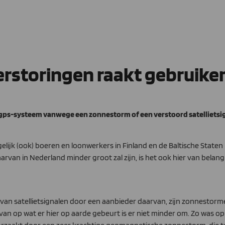
rstoringen raakt gebruike
 gps-systeem vanwege een zonnestorm of een verstoord satellietsig
elijk (ook) boeren en loonwerkers in Finland en de Baltische Stat
aarvan in Nederland minder groot zal zijn, is het ook hier van bela
an satellietsignalen door een aanbieder daarvan, zijn zonnestormen
van op wat er hier op aarde gebeurt is er niet minder om. Zo was op 