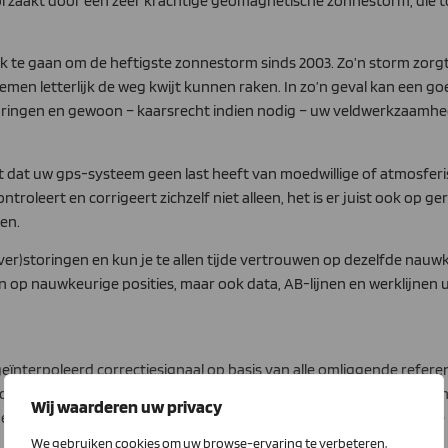
zaakt door een zeer krachtige geomagnetische zonnestorm, die to
ijk te gaan om de heftigste zonnestorm sinds 2003. Zo’n storm zorg
men letterlijk de weg kwijt kunnen raken. In zo’n geval kan een g
oringen en gewoon – kaarsrecht indien nodig – uw veldwerkzaamhed
at uw gps-systeem geen last heeft van moedwillige of atmosferis
roleert en corrigeert zichzelf niet alleen, het is er juist ook op 
ren.
 (ver)storingen en kun je te allen tijde vertrouwen op dezelfde nau
wen op nauwkeurige posities, maar ook data, AB-lijnen en werklijnen 
ïnterpoleerd correctiesignaal op basis van alle omliggende referen
oplossingen. Én, u merkt dankzij het zelfcontrolerende vermogen nie
Wij waarderen uw privacy
sische GLONASS-satellietsysteem. Daarmee biedt MoveRTK de hoogs
We gebruiken cookies om uw browse-ervaring te verbeteren,