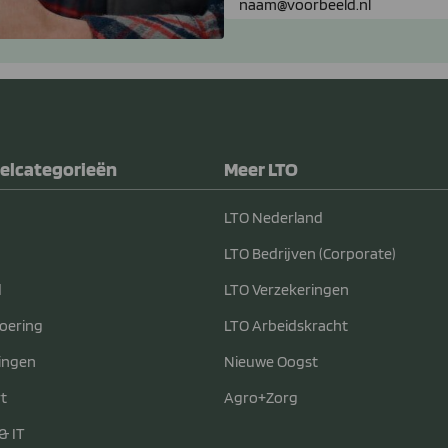
elcategorieën
Meer LTO
LTO Nederland
LTO Bedrijven (Corporate)
d
LTO Verzekeringen
voering
LTO Arbeidskracht
ingen
Nieuwe Oogst
t
Agro+Zorg
& IT