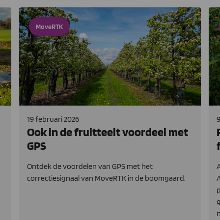
MoveRTK
19 februari 2026
9
Ook in de fruitteelt voordeel met
GPS
Ontdek de voordelen van GPS met het
A
correctiesignaal van MoveRTK in de boomgaard.
p
g
n