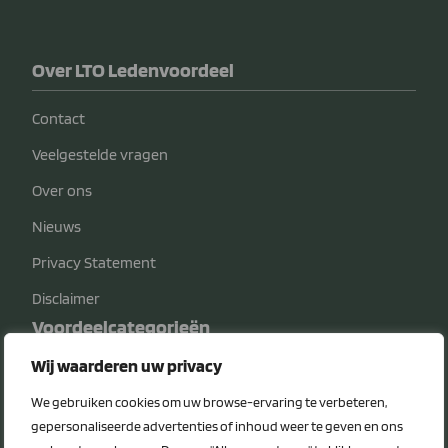
Over LTO Ledenvoordeel
Contact
Veelgestelde vragen
Over ons
Nieuws
Privacy Statement
Disclaimer
Voordeelcategorieën
Wij waarderen uw privacy
Energie
We gebruiken cookies om uw browse-ervaring te verbeteren,
Diensten
gepersonaliseerde advertenties of inhoud weer te geven en ons
Veiligheid