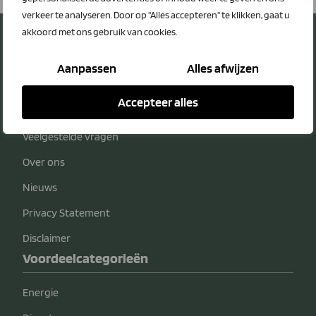
verkeer te analyseren. Door op "Alles accepteren" te klikken, gaat u
akkoord met ons gebruik van cookies.
Aanpassen
Alles afwijzen
Over LTO Ledenvoordeel
Accepteer alles
Contact
Veelgestelde vragen
Over ons
Nieuws
Privacy Statement
Disclaimer
Voordeelcategorieën
Energie