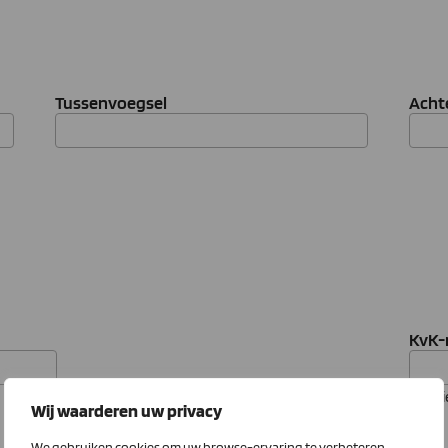
Tussenvoegsel
Acht
KvK
Vul h
Wij waarderen uw privacy
We gebruiken cookies om uw browse-ervaring te verbeteren,