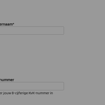
ernaam
*
-nummer
ier jouw 8-cijferige KvK-nummer in