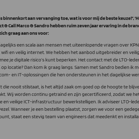
 is binnenkort aan vervanging toe, wat is voor mij de beste keuze?’, ‘
ct & Call Marco & Sandro hebben ruim zeven jaar ervaring in de bra
 zich graag aan ons voor:
ik dagelijks een scala aan mensen met uiteenlopende vragen over KPN
v, wifi en veilig internet. We hebben het aanbod uitgebreider en veili
rmee je digitale risico’s kunt beperken. Het contact met de LTO-lede
ies op locatie? Dan kom ik graag langs. Samen met Sandro bedien ik
com- en IT-oplossingen die hen ondersteunen in het dagelijkse wer
die nooit stilstaat, is het altijd zaak om goed op de hoogte te blij
kt. Wij worden continu getraind en zijn gecertificeerd, zodat we h
 en veilige ICT-infrastructuur bewerkstelligen. Ik adviseer LTO-le
vezel. Wanneer je een bestelling plaatst, zorgen we voor een gedeg
nt, staat een stevig team van engineers dat meedenkt en installati