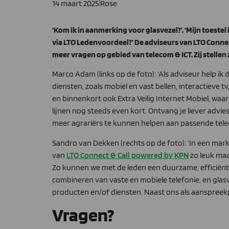
14 maart 2025
|
Rose
‘Kom ik in aanmerking voor glasvezel?’, ‘Mijn toestel
via LTO Ledenvoordeel?’ De adviseurs van LTO Conne
meer vragen op gebied van telecom & ICT. Zij stellen
­­Marco Adam (links op de foto): ‘Als adviseur help 
diensten, zoals mobiel en vast bellen, interactieve t
en binnenkort ook Extra Veilig Internet Mobiel, waa
lijnen nog steeds even kort. Ontvang je liever adv
meer agrariërs te kunnen helpen aan passende tele
Sandro van Dekken (rechts op de foto): ‘In een markt 
van
LTO Connect & Call powered by KPN
zo leuk maa
Zo kunnen we met de leden een duurzame, efficiënte
combineren van vaste en mobiele telefonie, en glas
producten en/of diensten. Naast ons als aanspreekpu
Vragen?