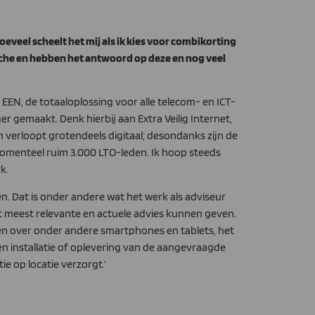
Hoeveel scheelt het mij als ik kies voor combikorting
nche en hebben het antwoord op deze en nog veel
 EEN, de totaaloplossing voor alle telecom- en ICT-
ger gemaakt. Denk hierbij aan Extra Veilig Internet,
n verloopt grotendeels digitaal; desondanks zijn de
 momenteel ruim 3.000 LTO-leden. Ik hoop steeds
k.
ven. Dat is onder andere wat het werk als adviseur
et meest relevante en actuele advies kunnen geven.
den over onder andere smartphones en tablets, het
en installatie of oplevering van de aangevraagde
e op locatie verzorgt.’