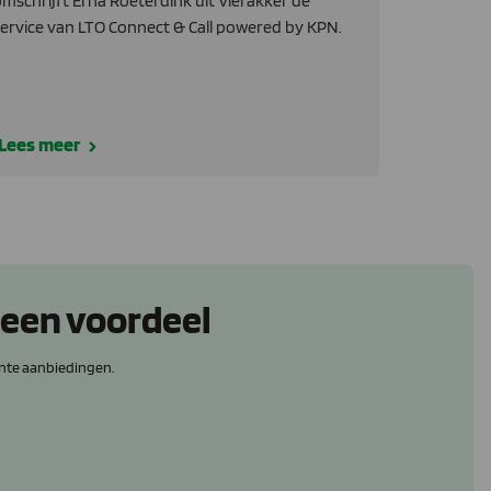
mschrijft Erna Roeterdink uit Vierakker de
ervice van LTO Connect & Call powered by KPN.
Lees meer
 een voordeel
nte aanbiedingen.