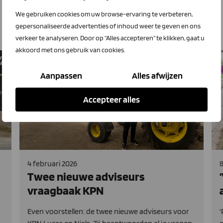
We gebruiken cookies om uw browse-ervaring te verbeteren,
Telecom nieuws
gepersonaliseerde advertenties of inhoud weer te geven en ons
verkeer te analyseren. Door op "Alles accepteren" te klikken, gaat u
akkoord met ons gebruik van cookies.
KPN
Aanpassen
Alles afwijzen
Accepteer alles
4 februari 2026
8
Twee nieuwe adviseurs
vraagbaak KPN
Even voorstellen: de twee nieuwe adviseurs voor
'