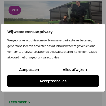
KPN
Wij waarderen uw privacy
We gebruiken cookies om uw browse-ervaring te verbeteren,
gepersonaliseerde advertenties of inhoud weer te geven en ons
verkeer te analyseren. Door op "Alles accepteren" te klikken, gaat u
4 februari 2026
akkoord met ons gebruik van cookies.
Twee nieuwe adviseurs vraagbaak
KPN
Aanpassen
Alles afwijzen
Even voorstellen: de twee nieuwe adviseurs voor KPN
Accepteer alles
Lucas en Niels. Zij beantwoorden al je vragen over
telefonie, veilig internet en glasvezel.
Lees meer