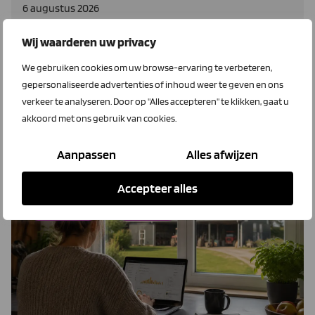
6 augustus 2026
Kenter Groendus voor complete
Wij waarderen uw privacy
energieoplossingen
We gebruiken cookies om uw browse-ervaring te verbeteren,
Kenter-Groendus gaan samen verder en helpen
gepersonaliseerde advertenties of inhoud weer te geven en ons
ondernemers om beschikbare energie slimmer te
verkeer te analyseren. Door op "Alles accepteren" te klikken, gaat u
benutten en toekomstbestendige keuzes te maken.
akkoord met ons gebruik van cookies.
Lees meer
Aanpassen
Alles afwijzen
Accepteer alles
EnergieWijzer
LTO Energie