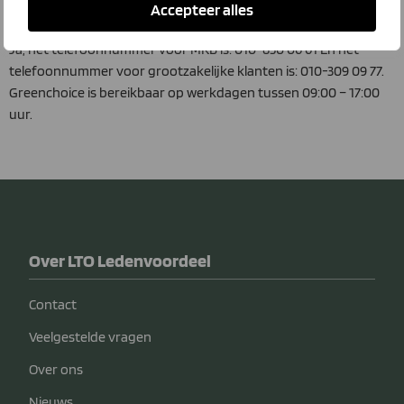
Accepteer alles
Kan ik direct contact opnemen met Greenchoice?
Ja, het telefoonnummer voor MKB is: 010-850 06 61 En het
telefoonnummer voor grootzakelijke klanten is: 010-309 09 77.
Greenchoice is bereikbaar op werkdagen tussen 09:00 – 17:00
uur.
Over LTO Ledenvoordeel
Contact
Veelgestelde vragen
Over ons
Nieuws