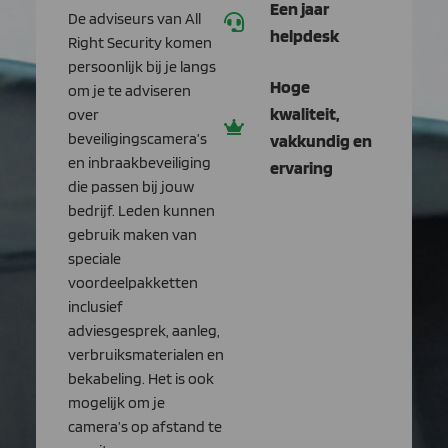
Een jaar
De adviseurs van All
helpdesk
Right Security komen
persoonlijk bij je langs
Hoge
om je te adviseren
kwaliteit,
over
beveiligingscamera’s
vakkundig en
en inbraakbeveiliging
ervaring
die passen bij jouw
bedrijf. Leden kunnen
gebruik maken van
speciale
voordeelpakketten
inclusief
adviesgesprek, aanleg,
verbruiksmaterialen en
bekabeling. Het is ook
mogelijk om je
camera’s op afstand te