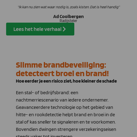
“Ik kan nu zien wat waar nodig is, zoals kisten. Dat is heel handig”
Ad Coolbergen
Radijsteler
Lees het hele verhaal
Slimme brandbeveiliging:
detecteert broei en brand!
Hoe eerder je een risico ziet, hoe kleiner de schade
Een stal- of bedrijfsbrand: een
nachtmerriescenario van iedere ondernemer.
Geavanceerdere technologie op het gebied van
hitte- en rookdetectie helpt brand en broei in de
stal of kas sneller te signaleren en te voorkomen.
Bovendien dwingen strengere verzekeringseisen
steeds vaker tot investeren.