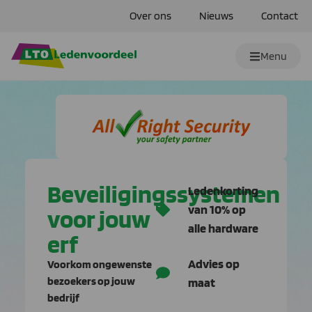
Over ons
Nieuws
Contact
Menu
Beveiligingssystemen
Ledenkorting
van 10% op
voor jouw
alle hardware
erf
Advies op
Voorkom ongewenste
bezoekers op jouw
maat
bedrijf