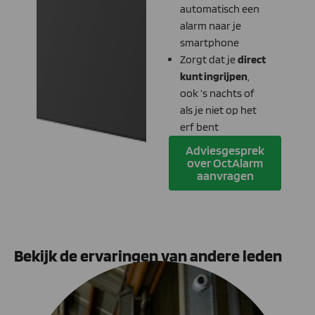
automatisch een
alarm naar je
smartphone
Zorgt dat je
direct
kunt ingrijpen
,
ook ’s nachts of
als je niet op het
erf bent
Adviesgesprek
over OctAlarm
aanvragen
Bekijk de ervaringen van andere leden