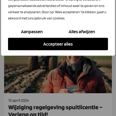
Beaumonde Amaryllis in Huissen. Beiden gebruiken de
gepersonaliseerde advertenties of inhoud weer te geven en ons
online leeromgeving van Spuitlicentie.nl om hun
verkeer te analyseren. Door op "Alles accepteren" te klikken, gaat u
spuitlicentie te verlengen.
akkoord met ons gebruik van cookies.
Lees meer
Aanpassen
Alles afwijzen
Accepteer alles
Spuitlicentie.nl
15 april 2024
Wijziging regelgeving spuitlicentie –
Verleng op tijd!